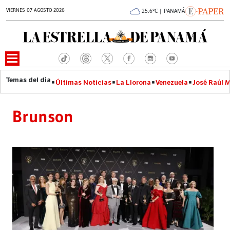
VIERNES 07 AGOSTO 2026
25.6°C | PANAMÁ
Últimas Noticias
La Llorona
Venezuela
José Raúl 
Brunson