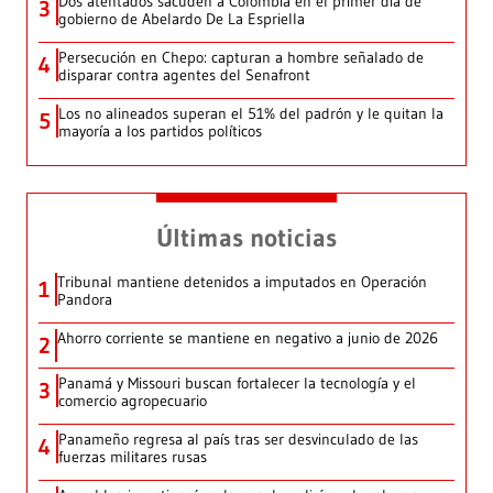
Dos atentados sacuden a Colombia en el primer día de
3
gobierno de Abelardo De La Espriella
Persecución en Chepo: capturan a hombre señalado de
4
disparar contra agentes del Senafront
Los no alineados superan el 51% del padrón y le quitan la
5
mayoría a los partidos políticos
Últimas noticias
Tribunal mantiene detenidos a imputados en Operación
1
Pandora
Ahorro corriente se mantiene en negativo a junio de 2026
2
Panamá y Missouri buscan fortalecer la tecnología y el
3
comercio agropecuario
Panameño regresa al país tras ser desvinculado de las
4
fuerzas militares rusas