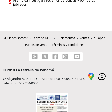
Asamblea investigará reclamos de policías y bomberos
5
jubilados
¿Quiénes somos?
Tarifario GESE
Suplementos
Ventas
e-Paper
Puntos de venta
Términos y condiciones
© 2019 La Estrella de Panamá
C/ Alejandro A. Duque G. - Apartado 0815-00507, Zona 4
Teléfono: +507 204-0000