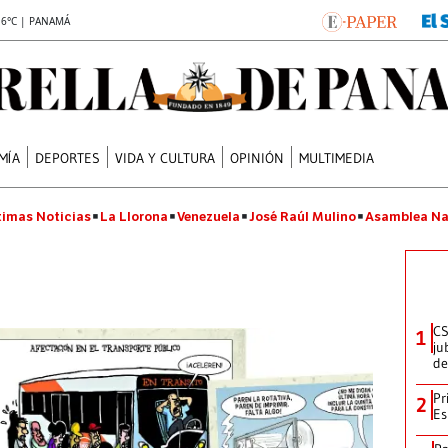
.6°C | PANAMÁ
MÍA
DEPORTES
VIDA Y CULTURA
OPINIÓN
MULTIMEDIA
timas Noticias
La Llorona
Venezuela
José Raúl Mulino
Asamblea Na
CS
1
ju
de
Pr
2
Es