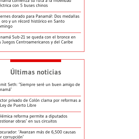
namá comienza su ruta a la movilidad
éctrica con 5 buses chinos
iernes dorado para Panamá!: Dos medallas
 oro y un récord histórico en Santo
omingo
namá Sub-21 se queda con el bronce en
s Juegos Centroamericanos y del Caribe
Últimas noticias
mit Seth: ‘Siempre seré un buen amigo de
anamá’
ctor privado de Colón clama por reformas a
 Ley de Puerto Libre
lémica reforma permite a diputados
estionar obras’ en sus circuitos
ocurador: ‘Avanzan más de 6,500 causas
r corrupción’