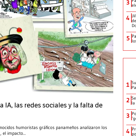
Pa
3
el
¡V
4
de
D
Pa
5
lo
Su
1
P
Se
2
la
a IA, las redes sociales y la falta de
Po
3
‘g
conocidos humoristas gráficos panameños analizaron los
Pr
4
a, el impacto
...
po