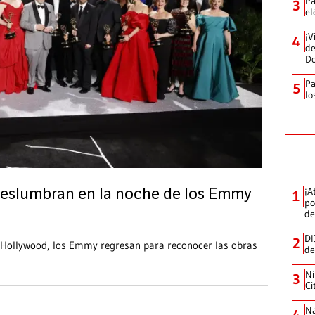
Pa
3
el
¡V
4
de
D
Pa
5
lo
¡A
 deslumbran en la noche de los Emmy
1
po
de
DI
2
 Hollywood, los Emmy regresan para reconocer las obras
de
Ni
3
Ci
Na
4