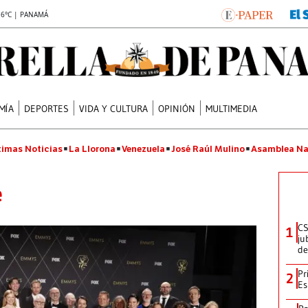
.6°C | PANAMÁ
MÍA
DEPORTES
VIDA Y CULTURA
OPINIÓN
MULTIMEDIA
timas Noticias
La Llorona
Venezuela
José Raúl Mulino
Asamblea Na
e
CS
1
ju
de
Pr
2
Es