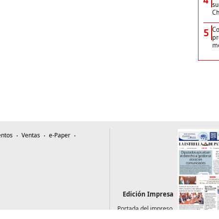
su
C
Co
5
pr
m
ntos
Ventas
e-Paper
Edición Impresa
Portada del impreso
del 6 de agosto de