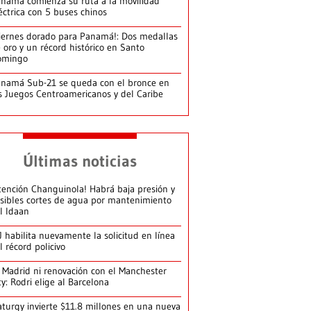
namá comienza su ruta a la movilidad
éctrica con 5 buses chinos
iernes dorado para Panamá!: Dos medallas
 oro y un récord histórico en Santo
omingo
namá Sub-21 se queda con el bronce en
s Juegos Centroamericanos y del Caribe
Últimas noticias
tención Changuinola! Habrá baja presión y
sibles cortes de agua por mantenimiento
l Idaan
J habilita nuevamente la solicitud en línea
l récord policivo
 Madrid ni renovación con el Manchester
ty: Rodri elige al Barcelona
turgy invierte $11.8 millones en una nueva