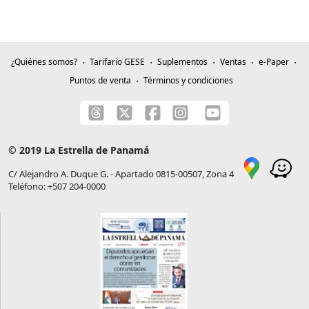
¿Quiénes somos?
Tarifario GESE
Suplementos
Ventas
e-Paper
Puntos de venta
Términos y condiciones
© 2019 La Estrella de Panamá
C/ Alejandro A. Duque G. - Apartado 0815-00507, Zona 4
Teléfono: +507 204-0000