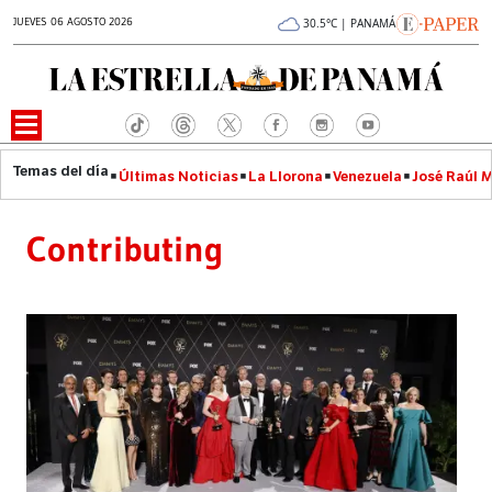
JUEVES 06 AGOSTO 2026
30.5°C | PANAMÁ
Últimas Noticias
La Llorona
Venezuela
José Raúl 
Contributing