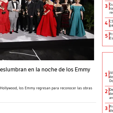
Gu
3
lo
re
CS
4
pa
Pr
5
Es
 deslumbran en la noche de los Emmy
¡V
1
de
D
 Hollywood, los Emmy regresan para reconocer las obras
De
2
de
ar
Pr
3
di