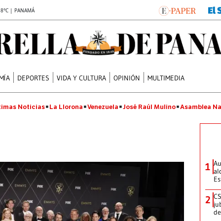
.8°C | PANAMÁ
MÍA
DEPORTES
VIDA Y CULTURA
OPINIÓN
MULTIMEDIA
timas Noticias
La Llorona
Venezuela
José Raúl Mulino
Asamblea Na
Au
1
al
Es
CS
2
ju
de