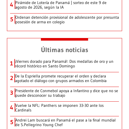
Pirámide de Lotería de Panamá | sorteo de este 9 de
4
agosto de 2026, según la IA
Ordenan detención provisional de adolescente por presunta
5
posesión de arma en colegio
Últimas noticias
¡Viernes dorado para Panamá!: Dos medallas de oro y un
1
récord histórico en Santo Domingo
De la Espriella promete recuperar el orden y declara
2
agotado el diálogo con grupos armados en Colombia
Presidente de Conmebol apoya a Infantino y dice que no se
3
puede desconocer su trabajo
Vuelve la NFL: Panthers se imponen 33-30 ante los
4
Cardinals
Andrei Lam buscará en Panamá el pase a la final mundial
5
de S.Pellegrino Young Chef