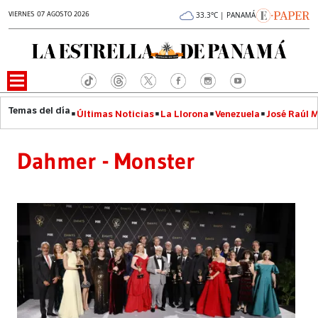
VIERNES 07 AGOSTO 2026
33.3°C | PANAMÁ
Últimas Noticias
La Llorona
Venezuela
José Raúl 
Dahmer - Monster