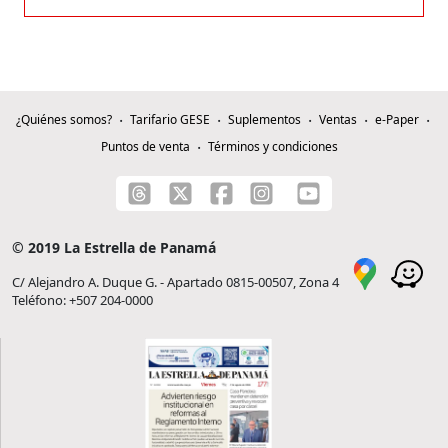
¿Quiénes somos?
Tarifario GESE
Suplementos
Ventas
e-Paper
Puntos de venta
Términos y condiciones
© 2019 La Estrella de Panamá
C/ Alejandro A. Duque G. - Apartado 0815-00507, Zona 4
Teléfono: +507 204-0000