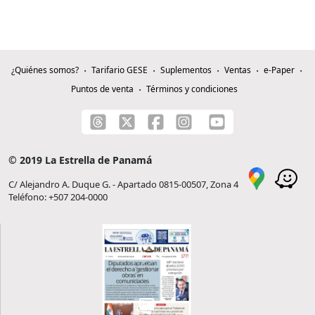
¿Quiénes somos?
Tarifario GESE
Suplementos
Ventas
e-Paper
Puntos de venta
Términos y condiciones
© 2019 La Estrella de Panamá
C/ Alejandro A. Duque G. - Apartado 0815-00507, Zona 4
Teléfono: +507 204-0000