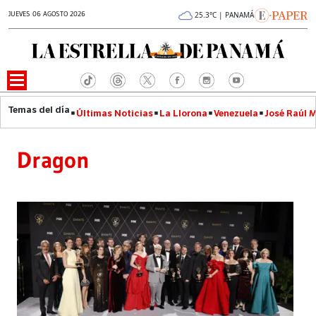
JUEVES 06 AGOSTO 2026
25.3°C | PANAMÁ
Últimas Noticias
La Llorona
Venezuela
José Raúl 
Dragon