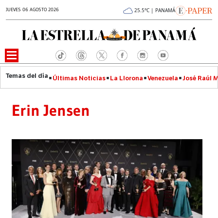
JUEVES 06 AGOSTO 2026
25.5°C | PANAMÁ
Últimas Noticias
La Llorona
Venezuela
José Raúl 
Erin Jensen