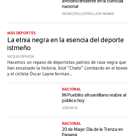
afrodescendiente en la currícula
nacional
REDACCIÓN LA ESTRELLA DE PANAMÁ
MÁS DEPORTES
La etnia negra en la esencia del deporte
istmeño
NICOLÁS ESPINOSA
Hacemos un repaso de deportistas patrios de raza negra que
han ensalzado la historia. José “Chato” Lombardo en el boxeo
y el ciclista Óscar Layne forman
...
NACIONAL
Mi Pueblito afroantillano reabre al
público hoy
JOSÉ ARCIA
NACIONAL
20 de Mayo: Día de la Trenza en
Panamá