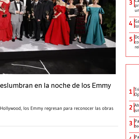
Ca
3
pr
un
Ga
4
lo
Do
5
co
re
 deslumbran en la noche de los Emmy
Tr
1
Op
Ah
2
 Hollywood, los Emmy regresan para reconocer las obras
ju
Pa
3
te
Pa
4