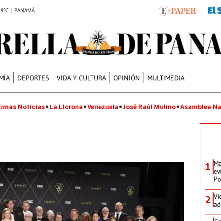
.9°C | PANAMÁ
MÍA
DEPORTES
VIDA Y CULTURA
OPINIÓN
MULTIMEDIA
timas Noticias
La Llorona
Venezuela
José Raúl Mulino
Asamblea Na
Ma
1
ev
Po
Ví
2
ad