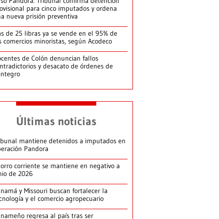
so Pandora: Tribunal confirma detención
ovisional para cinco imputados y ordena
a nueva prisión preventiva
s de 25 libras ya se vende en el 95% de
s comercios minoristas, según Acodeco
centes de Colón denuncian fallos
ntradictorios y desacato de órdenes de
integro
Últimas noticias
ibunal mantiene detenidos a imputados en
eración Pandora
orro corriente se mantiene en negativo a
nio de 2026
namá y Missouri buscan fortalecer la
cnología y el comercio agropecuario
nameño regresa al país tras ser