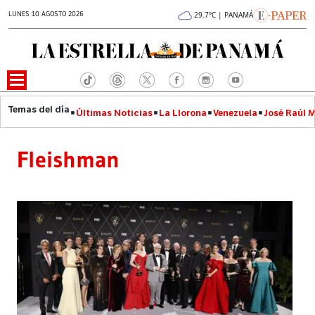
LUNES 10 AGOSTO 2026
29.7°C | PANAMÁ
Últimas Noticias
La Llorona
Venezuela
José Raúl 
Fleishman