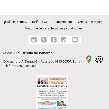
¿Quiénes somos?
Tarifario GESE
Suplementos
Ventas
e-Paper
Puntos de venta
Términos y condiciones
© 2019 La Estrella de Panamá
C/ Alejandro A. Duque G. - Apartado 0815-00507, Zona 4
Teléfono: +507 204-0000