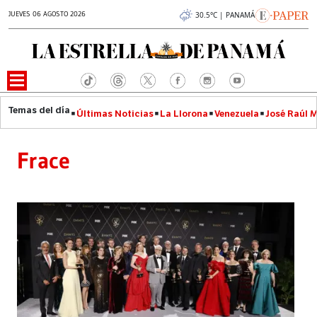
JUEVES 06 AGOSTO 2026
30.5°C | PANAMÁ
Últimas Noticias
La Llorona
Venezuela
José Raúl 
Frace