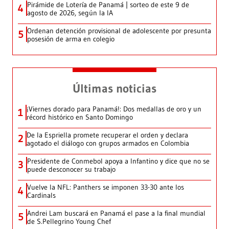
Pirámide de Lotería de Panamá | sorteo de este 9 de
4
agosto de 2026, según la IA
Ordenan detención provisional de adolescente por presunta
5
posesión de arma en colegio
Últimas noticias
¡Viernes dorado para Panamá!: Dos medallas de oro y un
1
récord histórico en Santo Domingo
De la Espriella promete recuperar el orden y declara
2
agotado el diálogo con grupos armados en Colombia
Presidente de Conmebol apoya a Infantino y dice que no se
3
puede desconocer su trabajo
Vuelve la NFL: Panthers se imponen 33-30 ante los
4
Cardinals
Andrei Lam buscará en Panamá el pase a la final mundial
5
de S.Pellegrino Young Chef