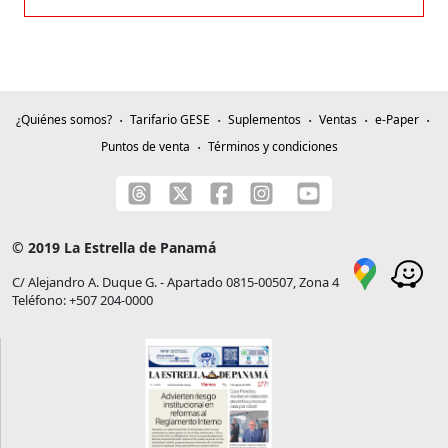
¿Quiénes somos?
Tarifario GESE
Suplementos
Ventas
e-Paper
Puntos de venta
Términos y condiciones
© 2019 La Estrella de Panamá
C/ Alejandro A. Duque G. - Apartado 0815-00507, Zona 4
Teléfono: +507 204-0000