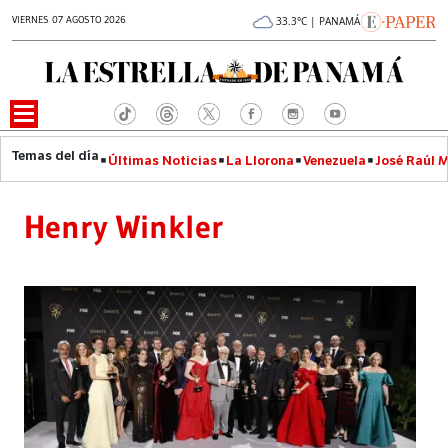
VIERNES 07 AGOSTO 2026
33.3°C | PANAMÁ
Últimas Noticias
La Llorona
Venezuela
José Raúl 
Henry Winkler