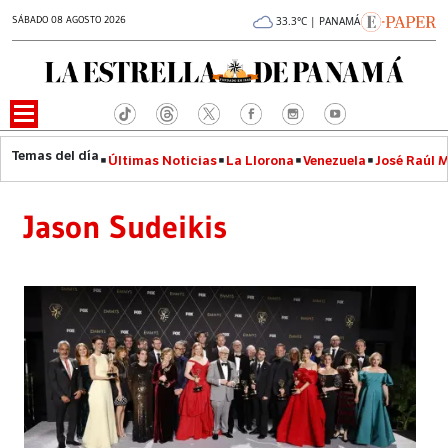
SÁBADO 08 AGOSTO 2026
33.3°C | PANAMÁ
Últimas Noticias
La Llorona
Venezuela
José Raúl 
Jason Sudeikis