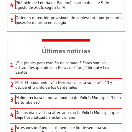
Pirámide de Lotería de Panamá | sorteo de este 9 de
4
agosto de 2026, según la IA
Ordenan detención provisional de adolescente por presunta
5
posesión de arma en colegio
Últimas noticias
¿Sin planes para este fin de semana? Estas son las
1
actividades que ofrecen Bocas del Toro, Chiriquí y Los
Santos
MLB: El panameño Iván Herrera conecta su jonrón 13 y
2
decide el triunfo de los Cardenales
Mulino rechaza el nuevo modelo de Policía Municipal: ‘Ojalá
3
se tumbe eso’
Defensoría investiga altercado con la Policía Municipal que
4
dejó hospitalizado a exfuncionario
Artesanos indígenas exhiben este fin de semana sus
5