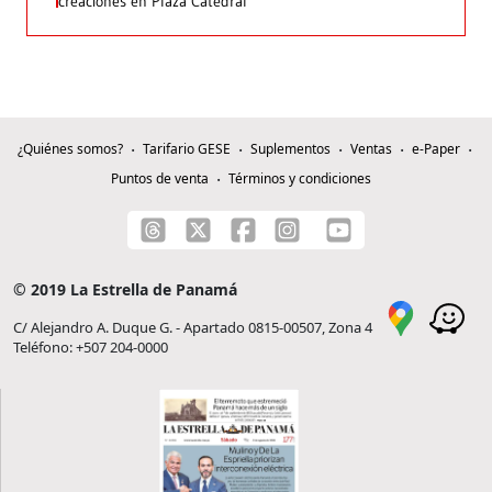
creaciones en Plaza Catedral
¿Quiénes somos?
Tarifario GESE
Suplementos
Ventas
e-Paper
Puntos de venta
Términos y condiciones
© 2019 La Estrella de Panamá
C/ Alejandro A. Duque G. - Apartado 0815-00507, Zona 4
Teléfono: +507 204-0000