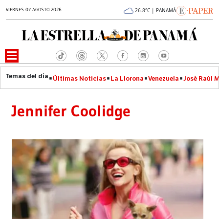
VIERNES 07 AGOSTO 2026
26.8°C | PANAMÁ
Últimas Noticias
La Llorona
Venezuela
José Raúl 
Jennifer Coolidge