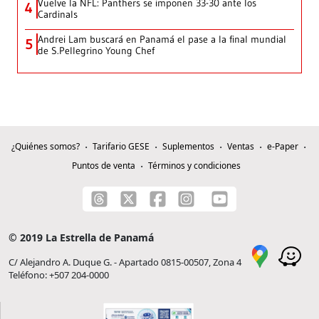
Vuelve la NFL: Panthers se imponen 33-30 ante los
4
Cardinals
Andrei Lam buscará en Panamá el pase a la final mundial
5
de S.Pellegrino Young Chef
¿Quiénes somos?
Tarifario GESE
Suplementos
Ventas
e-Paper
Puntos de venta
Términos y condiciones
© 2019 La Estrella de Panamá
C/ Alejandro A. Duque G. - Apartado 0815-00507, Zona 4
Teléfono: +507 204-0000