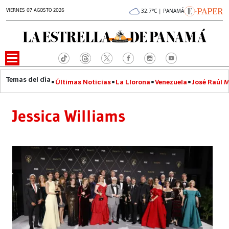
VIERNES 07 AGOSTO 2026
32.7°C | PANAMÁ
Últimas Noticias
La Llorona
Venezuela
José Raúl 
Jessica Williams