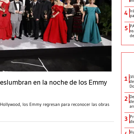
en
Ir
4
pa
PA
5
re
d
¡V
1
de
 deslumbran en la noche de los Emmy
D
De
2
de
 Hollywood, los Emmy regresan para reconocer las obras
ar
Pr
3
di
Vu
4