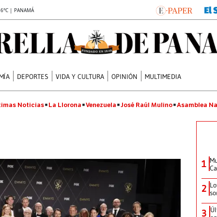
.6°C | PANAMÁ
MÍA
DEPORTES
VIDA Y CULTURA
OPINIÓN
MULTIMEDIA
timas Noticias
La Llorona
Venezuela
José Raúl Mulino
Asamblea Na
Mu
1
Ca
Lo
2
so
Úl
3