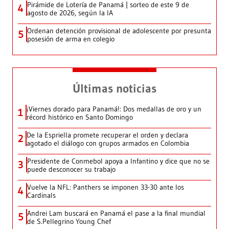
Pirámide de Lotería de Panamá | sorteo de este 9 de
4
agosto de 2026, según la IA
Ordenan detención provisional de adolescente por presunta
5
posesión de arma en colegio
Últimas noticias
¡Viernes dorado para Panamá!: Dos medallas de oro y un
1
récord histórico en Santo Domingo
De la Espriella promete recuperar el orden y declara
2
agotado el diálogo con grupos armados en Colombia
Presidente de Conmebol apoya a Infantino y dice que no se
3
puede desconocer su trabajo
Vuelve la NFL: Panthers se imponen 33-30 ante los
4
Cardinals
Andrei Lam buscará en Panamá el pase a la final mundial
5
de S.Pellegrino Young Chef