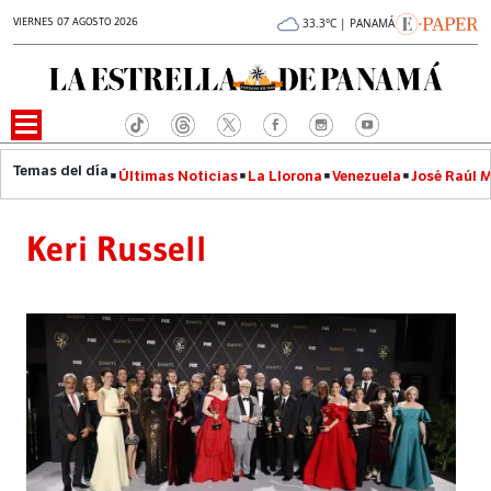
VIERNES 07 AGOSTO 2026
33.3°C | PANAMÁ
Últimas Noticias
La Llorona
Venezuela
José Raúl 
Keri Russell