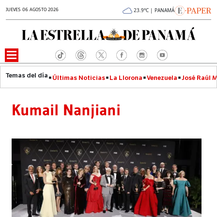
JUEVES 06 AGOSTO 2026
23.9°C | PANAMÁ
Últimas Noticias
La Llorona
Venezuela
José Raúl 
Kumail Nanjiani