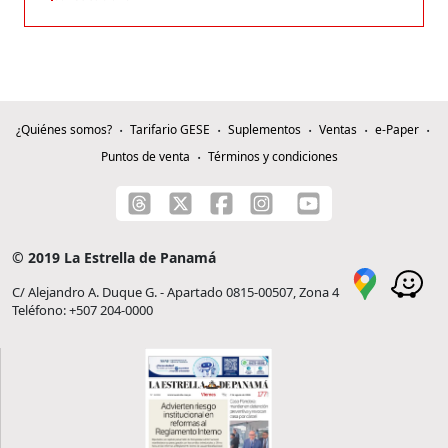
¿Quiénes somos?
Tarifario GESE
Suplementos
Ventas
e-Paper
Puntos de venta
Términos y condiciones
© 2019 La Estrella de Panamá
C/ Alejandro A. Duque G. - Apartado 0815-00507, Zona 4
Teléfono: +507 204-0000