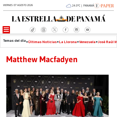
VIERNES 07 AGOSTO 2026
24.0°C | PANAMÁ
Últimas Noticias
La Llorona
Venezuela
José Raúl 
Matthew Macfadyen