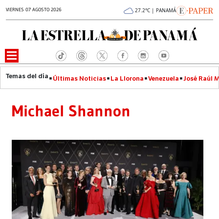
VIERNES 07 AGOSTO 2026
27.2°C | PANAMÁ
Últimas Noticias
La Llorona
Venezuela
José Raúl 
Michael Shannon