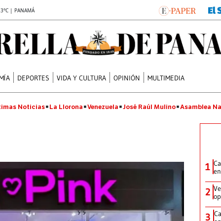
.3°C | PANAMÁ
MÍA
DEPORTES
VIDA Y CULTURA
OPINIÓN
MULTIMEDIA
timas Noticias
La Llorona
Venezuela
José Raúl Mulino
Asamblea Na
Ca
1
en
Ve
2
op
Ca
3