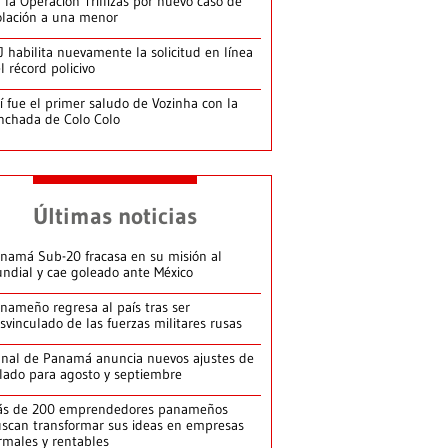
 la Operación Trillizas por nuevo caso de
olación a una menor
J habilita nuevamente la solicitud en línea
l récord policivo
í fue el primer saludo de Vozinha con la
nchada de Colo Colo
Últimas noticias
namá Sub-20 fracasa en su misión al
ndial y cae goleado ante México
nameño regresa al país tras ser
svinculado de las fuerzas militares rusas
nal de Panamá anuncia nuevos ajustes de
lado para agosto y septiembre
ás de 200 emprendedores panameños
scan transformar sus ideas en empresas
rmales y rentables