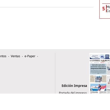
Mo
5
Co
ntos
Ventas
e-Paper
Edición Impresa
Portada del impreso
del 5 de agosto de
2026
0507, Zona 4