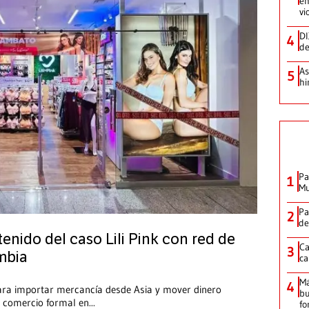
en
vi
DI
4
de
As
5
hi
Pa
1
Mu
Pa
2
de
tenido del caso Lili Pink con red de
Ca
3
mbia
ca
M
4
para importar mercancía desde Asia y mover dinero
bu
l comercio formal en
...
fo