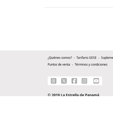
¿Quiénes somos?
Tarifario GESE
Supleme
Puntos de venta
Términos y condiciones
© 2019 La Estrella de Panamá
C/ Alejandro A. Duque G. - Apartado 0815-0
Teléfono: +507 204-0000