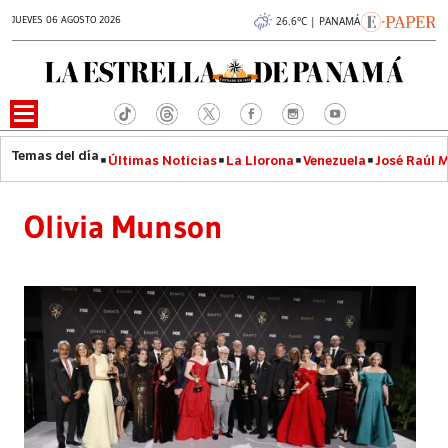
JUEVES 06 AGOSTO 2026
26.6°C | PANAMÁ
Últimas Noticias
La Llorona
Venezuela
José Raúl 
Olivia Munson