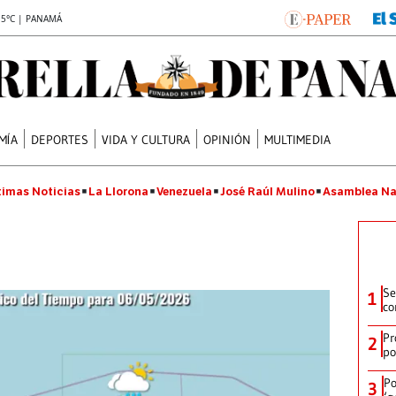
.5°C | PANAMÁ
MÍA
DEPORTES
VIDA Y CULTURA
OPINIÓN
MULTIMEDIA
timas Noticias
La Llorona
Venezuela
José Raúl Mulino
Asamblea Na
Se
1
co
Pr
2
po
Po
3