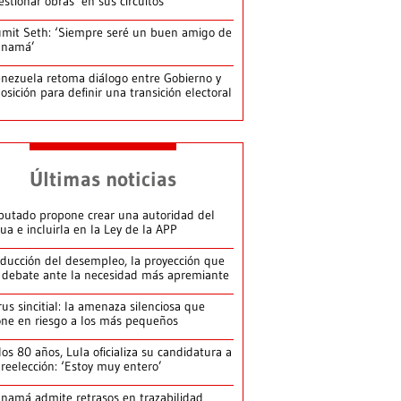
estionar obras’ en sus circuitos
mit Seth: ‘Siempre seré un buen amigo de
anamá’
nezuela retoma diálogo entre Gobierno y
osición para definir una transición electoral
Últimas noticias
putado propone crear una autoridad del
ua e incluirla en la Ley de la APP
ducción del desempleo, la proyección que
 debate ante la necesidad más apremiante
rus sincitial: la amenaza silenciosa que
ne en riesgo a los más pequeños
los 80 años, Lula oficializa su candidatura a
 reelección: ‘Estoy muy entero’
namá admite retrasos en trazabilidad