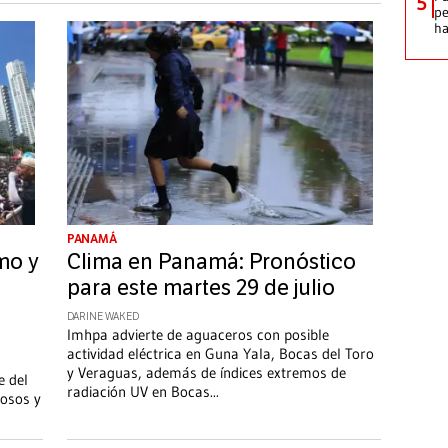
5
pe
ha
PANAMÁ
mo y
Clima en Panamá: Pronóstico
para este martes 29 de julio
DARINE WAKED
Imhpa advierte de aguaceros con posible
actividad eléctrica en Guna Yala, Bocas del Toro
y Veraguas, además de índices extremos de
e del
radiación UV en Bocas
...
rosos y