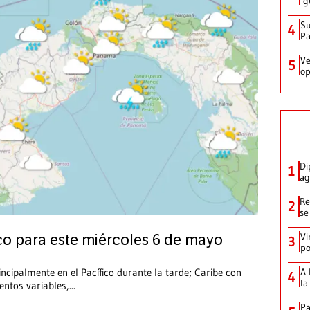
‘g
Su
4
P
Ve
5
op
Di
1
ag
Re
2
se
Vi
o para este miércoles 6 de mayo
3
po
A 
cipalmente en el Pacífico durante la tarde; Caribe con
4
la
entos variables,
...
Pa