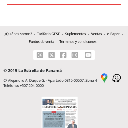
¿Quiénes somos?
Tarifario GESE
Suplementos
Ventas
e-Paper
Puntos de venta
Términos y condiciones
© 2019 La Estrella de Panamá
C/ Alejandro A. Duque G. - Apartado 0815-00507, Zona 4
Teléfono: +507 204-0000