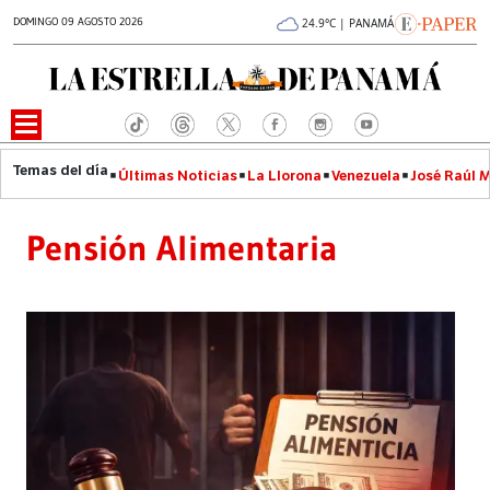
DOMINGO 09 AGOSTO 2026
24.9°C | PANAMÁ
Últimas Noticias
La Llorona
Venezuela
José Raúl 
Pensión Alimentaria