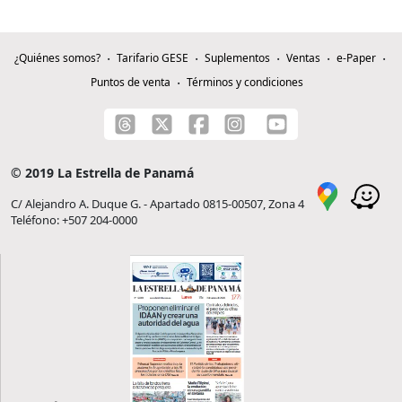
¿Quiénes somos?
Tarifario GESE
Suplementos
Ventas
e-Paper
Puntos de venta
Términos y condiciones
© 2019 La Estrella de Panamá
C/ Alejandro A. Duque G. - Apartado 0815-00507, Zona 4
Teléfono: +507 204-0000