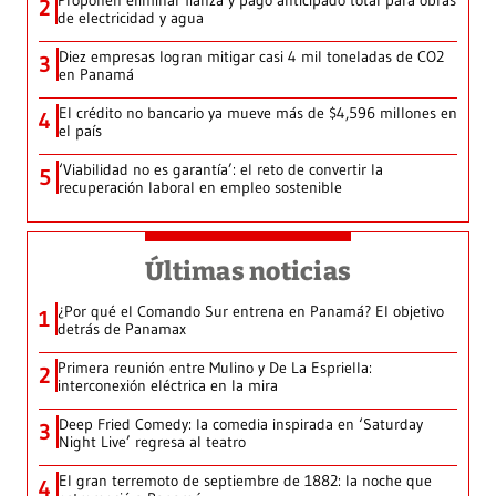
Proponen eliminar fianza y pago anticipado total para obras
2
de electricidad y agua
Diez empresas logran mitigar casi 4 mil toneladas de CO2
3
en Panamá
El crédito no bancario ya mueve más de $4,596 millones en
4
el país
‘Viabilidad no es garantía’: el reto de convertir la
5
recuperación laboral en empleo sostenible
Últimas noticias
¿Por qué el Comando Sur entrena en Panamá? El objetivo
1
detrás de Panamax
Primera reunión entre Mulino y De La Espriella:
2
interconexión eléctrica en la mira
Deep Fried Comedy: la comedia inspirada en ‘Saturday
3
Night Live’ regresa al teatro
El gran terremoto de septiembre de 1882: la noche que
4