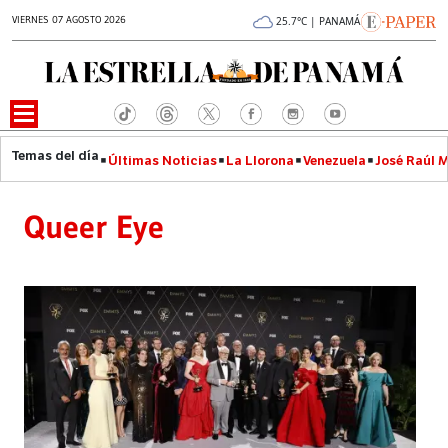
VIERNES 07 AGOSTO 2026
25.7°C | PANAMÁ
Últimas Noticias
La Llorona
Venezuela
José Raúl 
Queer Eye