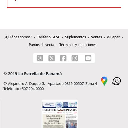
¿Quiénes somos?
Tarifario GESE
Suplementos
Ventas
e-Paper
Puntos de venta
Términos y condiciones
© 2019 La Estrella de Panamá
C/ Alejandro A. Duque G. - Apartado 0815-00507, Zona 4
Teléfono: +507 204-0000