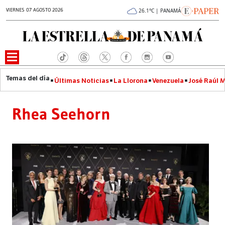
VIERNES 07 AGOSTO 2026
26.1°C | PANAMÁ
Últimas Noticias
La Llorona
Venezuela
José Raúl 
Rhea Seehorn