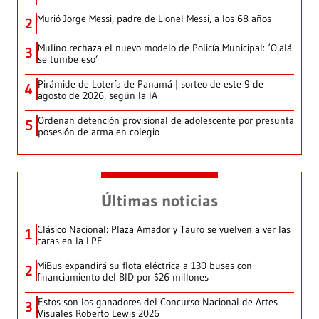
Murió Jorge Messi, padre de Lionel Messi, a los 68 años
2
Mulino rechaza el nuevo modelo de Policía Municipal: ‘Ojalá
3
se tumbe eso’
Pirámide de Lotería de Panamá | sorteo de este 9 de
4
agosto de 2026, según la IA
Ordenan detención provisional de adolescente por presunta
5
posesión de arma en colegio
Últimas noticias
Clásico Nacional: Plaza Amador y Tauro se vuelven a ver las
1
caras en la LPF
MiBus expandirá su flota eléctrica a 130 buses con
2
financiamiento del BID por $26 millones
Estos son los ganadores del Concurso Nacional de Artes
3
Visuales Roberto Lewis 2026