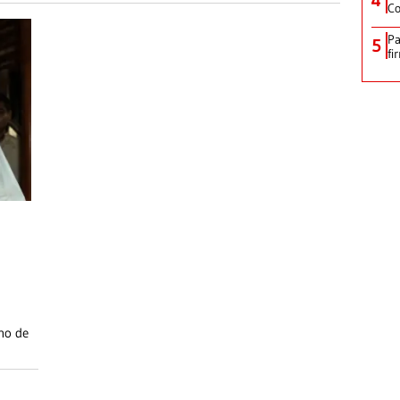
Co
Pa
5
fi
ho de