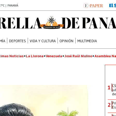
.7°C | PANAMÁ
MÍA
DEPORTES
VIDA Y CULTURA
OPINIÓN
MULTIMEDIA
timas Noticias
La Llorona
Venezuela
José Raúl Mulino
Asamblea Na
CS
1
ju
de
Pr
2
Es