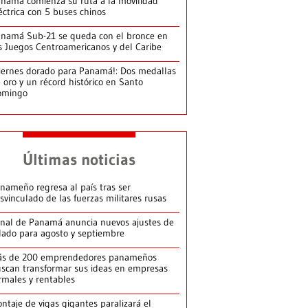
namá comienza su ruta a la movilidad
éctrica con 5 buses chinos
namá Sub-21 se queda con el bronce en
s Juegos Centroamericanos y del Caribe
iernes dorado para Panamá!: Dos medallas
 oro y un récord histórico en Santo
omingo
Últimas noticias
nameño regresa al país tras ser
svinculado de las fuerzas militares rusas
nal de Panamá anuncia nuevos ajustes de
lado para agosto y septiembre
ás de 200 emprendedores panameños
scan transformar sus ideas en empresas
rmales y rentables
ntaje de vigas gigantes paralizará el