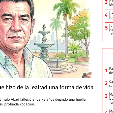
Pa
3
el
Pa
4
lo
¡V
5
de
D
Pa
1
de
Ca
2
ca
 hizo de la lealtad una forma de vida
M
3
bu
Rómulo Abad falleció a los 73 años dejando una huella
fo
 su profunda vocación
...
Mo
4