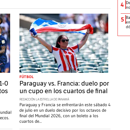
De
4
no
Ba
5
em
dó
FÚTBOL
1-0
Paraguay vs. Francia: duelo por
tos
un cupo en los cuartos de final
REDACCIÓN LA ESTRELLA DE PANAMÁ
Paraguay y Francia se enfrentarán este sábado 4
de julio en un duelo decisivo por los octavos de
Mundial
final del Mundial 2026, con un boleto a los
ecos.
cuartos de
...