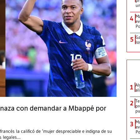
pr
un
Ma
4
ev
Po
Ga
5
lo
Al
1
al
Te
2
pr
naza con demandar a Mbappé por
p
Ma
3
ev
rancés la calificó de ‘mujer despreciable e indigna de su
Po
s legales.
...