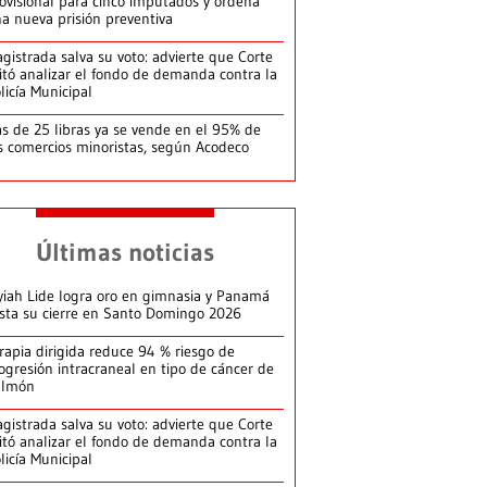
ovisional para cinco imputados y ordena
a nueva prisión preventiva
gistrada salva su voto: advierte que Corte
itó analizar el fondo de demanda contra la
licía Municipal
s de 25 libras ya se vende en el 95% de
s comercios minoristas, según Acodeco
Últimas noticias
yiah Lide logra oro en gimnasia y Panamá
ista su cierre en Santo Domingo 2026
rapia dirigida reduce 94 % riesgo de
ogresión intracraneal en tipo de cáncer de
ulmón
gistrada salva su voto: advierte que Corte
itó analizar el fondo de demanda contra la
licía Municipal