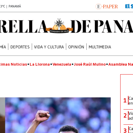
.3°C | PANAMÁ
MÍA
DEPORTES
VIDA Y CULTURA
OPINIÓN
MULTIMEDIA
timas Noticias
La Llorona
Venezuela
José Raúl Mulino
Asamblea Na
Ca
1
en
Ví
2
ad
Ca
3