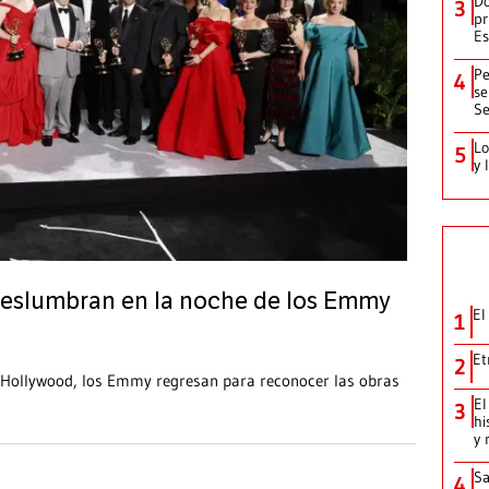
Do
3
pr
Es
Pe
4
se
Se
Lo
5
y 
 deslumbran en la noche de los Emmy
El
1
Et
2
 Hollywood, los Emmy regresan para reconocer las obras
El
3
hi
y 
Sa
4