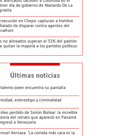
s atentados sacuden a Colombia en el
imer día de gobierno de Abelardo De La
priella
rsecución en Chepo: capturan a hombre
ñalado de disparar contra agentes del
nafront
s no alineados superan el 51% del padrón
le quitan la mayoría a los partidos políticos
Últimas noticias
 talento joven encuentra su pantalla​
nicidad, estereotipo y criminalidad
 óleo perdido de Simón Bolívar: la increíble
storia del retrato que apareció en Panamá
regresó a Venezuela
muel Vernaza: ‘La comida más cara es la