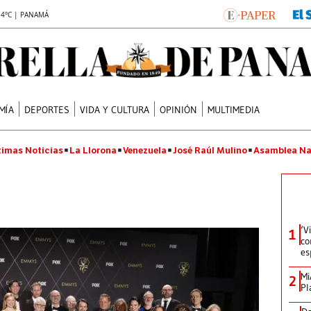
.4°C | PANAMÁ
MÍA
DEPORTES
VIDA Y CULTURA
OPINIÓN
MULTIMEDIA
timas Noticias
La Llorona
Venezuela
José Raúl Mulino
Asamblea Na
‘V
1
co
es
Mi
2
Pl