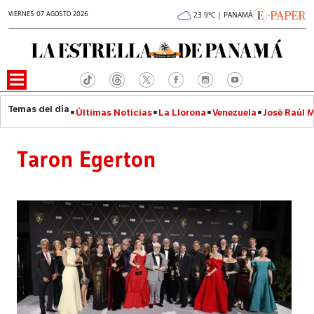
VIERNES 07 AGOSTO 2026
23.9°C | PANAMÁ
Últimas Noticias
La Llorona
Venezuela
José Raúl 
Taron Egerton