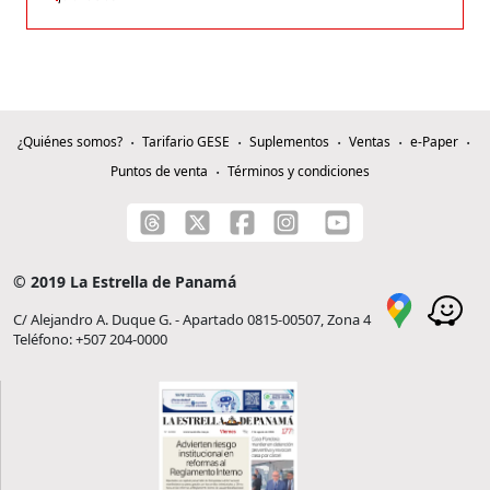
¿Quiénes somos?
Tarifario GESE
Suplementos
Ventas
e-Paper
Puntos de venta
Términos y condiciones
© 2019 La Estrella de Panamá
C/ Alejandro A. Duque G. - Apartado 0815-00507, Zona 4
Teléfono: +507 204-0000