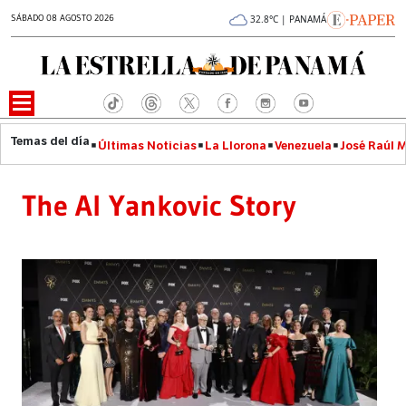
SÁBADO 08 AGOSTO 2026
32.8°C | PANAMÁ
Últimas Noticias
La Llorona
Venezuela
José Raúl 
The Al Yankovic Story