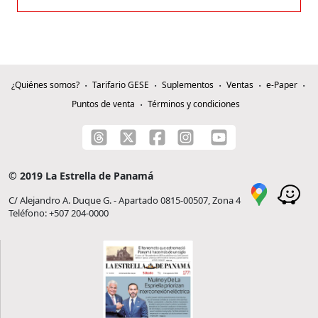
¿Quiénes somos?
Tarifario GESE
Suplementos
Ventas
e-Paper
Puntos de venta
Términos y condiciones
© 2019 La Estrella de Panamá
C/ Alejandro A. Duque G. - Apartado 0815-00507, Zona 4
Teléfono: +507 204-0000