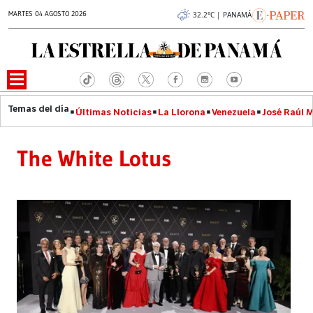
MARTES 04 AGOSTO 2026
32.2°C | PANAMÁ
Últimas Noticias
La Llorona
Venezuela
José Raúl 
The White Lotus