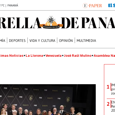
.1°C | PANAMÁ
MÍA
DEPORTES
VIDA Y CULTURA
OPINIÓN
MULTIMEDIA
timas Noticias
La Llorona
Venezuela
José Raúl Mulino
Asamblea Na
IM
1
pr
zo
EN
2
Re
2