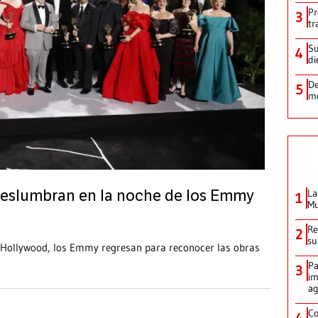
Pr
3
tr
Su
4
di
De
5
me
La
 deslumbran en la noche de los Emmy
1
Mu
Re
2
su
 Hollywood, los Emmy regresan para reconocer las obras
Pa
3
im
ag
Co
4