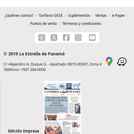
¿Quiénes somos?
Tarifario GESE
Suplementos
Ventas
e-Paper
Puntos de venta
Términos y condiciones
© 2019 La Estrella de Panamá
C/ Alejandro A. Duque G. - Apartado 0815-00507, Zona 4
Teléfono: +507 204-0000
Edición Impresa