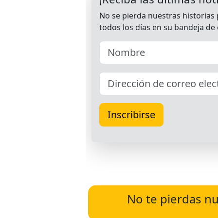
No te pierdas nu