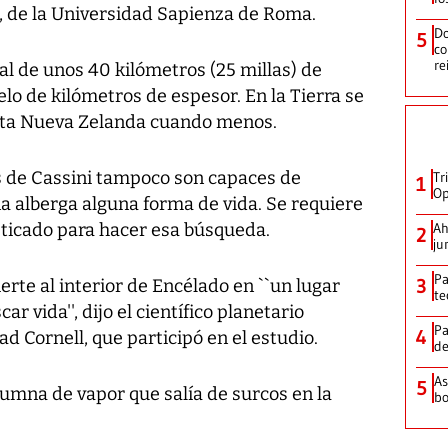
s, de la Universidad Sapienza de Roma.
Do
5
co
re
 de unos 40 kilómetros (25 millas) de
lo de kilómetros de espesor. En la Tierra se
asta Nueva Zelanda cuando menos.
 de Cassini tampoco son capaces de
Tr
1
Op
na alberga alguna forma de vida. Se requiere
sticado para hacer esa búsqueda.
Ah
2
ju
Pa
3
erte al interior de Encélado en ``un lugar
te
r vida'', dijo el científico planetario
Pa
4
d Cornell, que participó en el estudio.
de
As
5
lumna de vapor que salía de surcos en la
bo