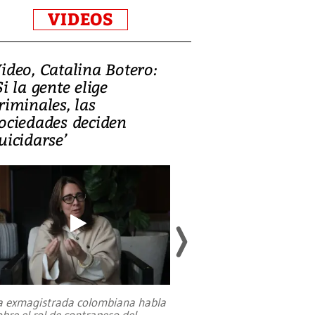
VIDEOS
ideo, Catalina Botero:
Video: Lula la
Si la gente elige
candidatura 
riminales, las
promesas de i
ociedades deciden
en defensa, ed
uicidarse’
tierras raras
a exmagistrada colombiana habla
Entre recuerdos y es
obre el rol de contrapeso del
referencias hacia sus