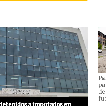
Pa
pa
de
fu
detenidos a imputados en