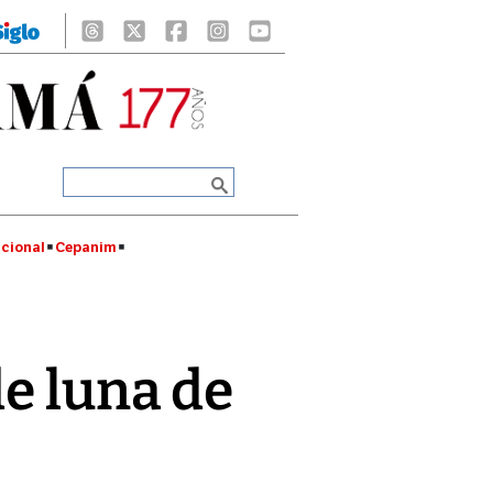
cional
Cepanim
de luna de