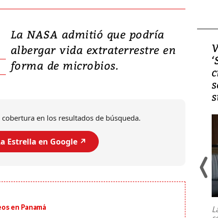
La NASA admitió que podría
Video, Japón: Terremoto
V
albergar vida extraterrestre en
deja heridos y graves
‘
forma de microbios.
daños en Kumamoto
c
s
s
 cobertura en los resultados de búsqueda.
a Estrella en Google ↗️
Un fuerte terremoto de magnitud
7,1 se registró este martes 28 de
julio en la prefectura de Kumamoto,
eos en Panamá
L
al sur de Japón, provocando una
s