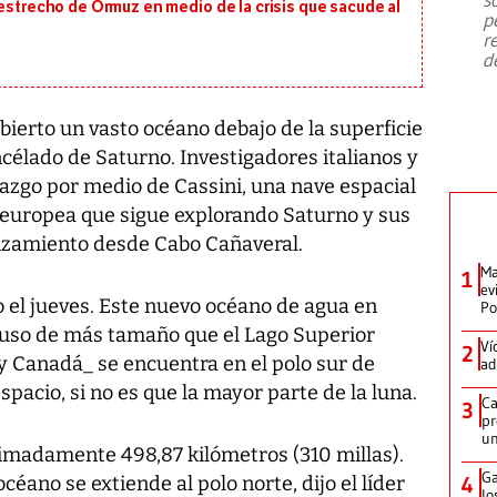
emergencia de gran
...
 estrecho de Ormuz en medio de la crisis que sacude al
p
r
d
bierto un vasto océano debajo de la superficie
célado de Saturno. Investigadores italianos y
lazgo por medio de Cassini, una nave espacial
l europea que sigue explorando Saturno y sus
anzamiento desde Cabo Cañaveral.
Ma
1
ev
 el jueves. Este nuevo océano de agua en
Po
cluso de más tamaño que el Lago Superior
Ví
2
 Canadá_ se encuentra en el polo sur de
ad
pacio, si no es que la mayor parte de la luna.
Ca
3
pr
un
imadamente 498,87 kilómetros (310 millas).
Ga
céano se extiende al polo norte, dijo el líder
4
lo