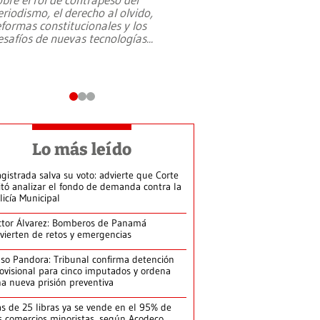
eriodismo, el derecho al olvido,
presidente de Brasil,
eformas constitucionales y los
da Silva, oficializó 
esafíos de nuevas tecnologías
...
candidatura
...
Lo más leído
gistrada salva su voto: advierte que Corte
itó analizar el fondo de demanda contra la
licía Municipal
ctor Álvarez: Bomberos de Panamá
vierten de retos y emergencias
so Pandora: Tribunal confirma detención
ovisional para cinco imputados y ordena
a nueva prisión preventiva
s de 25 libras ya se vende en el 95% de
s comercios minoristas, según Acodeco