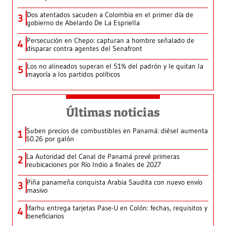
Dos atentados sacuden a Colombia en el primer día de
3
gobierno de Abelardo De La Espriella
Persecución en Chepo: capturan a hombre señalado de
4
disparar contra agentes del Senafront
Los no alineados superan el 51% del padrón y le quitan la
5
mayoría a los partidos políticos
Últimas noticias
Suben precios de combustibles en Panamá: diésel aumenta
1
$0.26 por galón
La Autoridad del Canal de Panamá prevé primeras
2
reubicaciones por Río Indio a finales de 2027
Piña panameña conquista Arabia Saudita con nuevo envío
3
masivo
Ifarhu entrega tarjetas Pase-U en Colón: fechas, requisitos y
4
beneficiarios