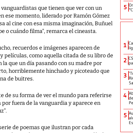
On
5
 vanguardistas que tienen que ver con un
°C
en ese momento, liderado por
Ramón Gómez
sa al cine con esa misma imaginación, Buñuel
e o cuándo filma", remarca el cineasta.
Ca
1
mucho, recuerdos e imágenes aparecen de
li
 películas, como aquella citada de su libro de
CS
2
n la que un día pasando con su madre por
pa
to, horriblemente hinchado y picoteado que
‘T
3
na de buitres.
Ri
Sa
Ab
4
te de su forma de ver el mundo para referirse
de
tá por fuera de la vanguardia y aparece en
Pe
uz
".
Au
5
al
Es
 serie de poemas que ilustran por cada