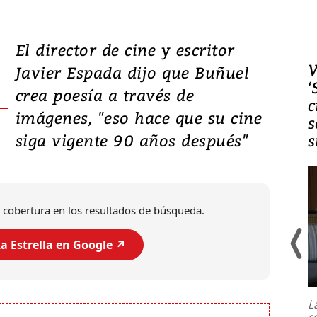
El director de cine y escritor
Video, Japón: Terremoto
V
Javier Espada dijo que Buñuel
deja heridos y graves
‘
crea poesía a través de
daños en Kumamoto
c
imágenes, "eso hace que su cine
s
siga vigente 90 años después"
s
 cobertura en los resultados de búsqueda.
a Estrella en Google ↗️
Un fuerte terremoto de magnitud
7,1 se registró este martes 28 de
julio en la prefectura de Kumamoto,
L
al sur de Japón, provocando una
s