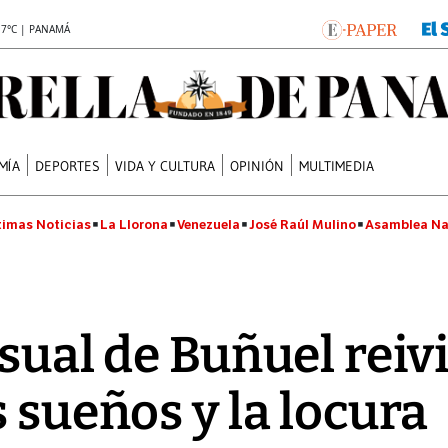
.7°C | PANAMÁ
MÍA
DEPORTES
VIDA Y CULTURA
OPINIÓN
MULTIMEDIA
timas Noticias
La Llorona
Venezuela
José Raúl Mulino
Asamblea Na
isual de Buñuel reiv
 sueños y la locura