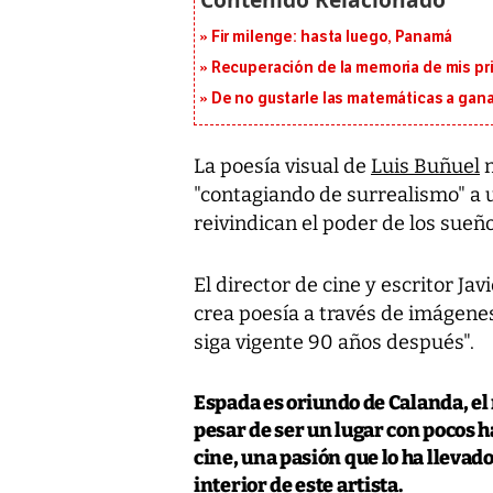
Fir milenge: hasta luego, Panamá
Recuperación de la memoria de mis pr
De no gustarle las matemáticas a ganar
La poesía visual de
Luis Buñuel
n
"contagiando de surrealismo" a
reivindican el poder de los sueño
El director de cine y escritor
Jav
crea poesía a través de imágenes,
siga vigente 90 años después".
Espada
es oriundo de
Calanda
, e
pesar de ser un lugar con pocos h
cine, una pasión que lo ha lleva
interior de este artista.