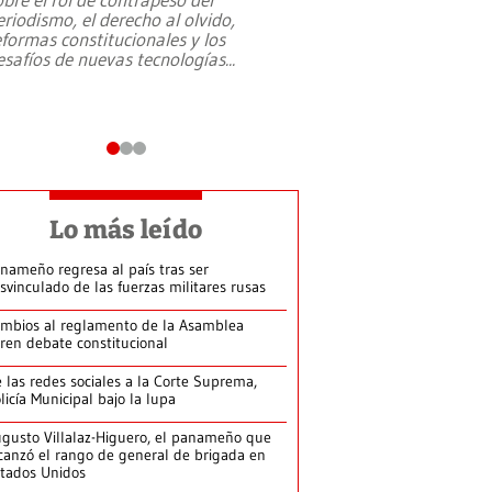
eriodismo, el derecho al olvido,
presidente de Brasil,
eformas constitucionales y los
da Silva, oficializó 
esafíos de nuevas tecnologías
...
candidatura
...
Lo más leído
nameño regresa al país tras ser
svinculado de las fuerzas militares rusas
mbios al reglamento de la Asamblea
ren debate constitucional
 las redes sociales a la Corte Suprema,
licía Municipal bajo la lupa
gusto Villalaz-Higuero, el panameño que
canzó el rango de general de brigada en
tados Unidos