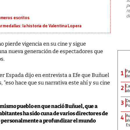
emergencia de gran
...
p
r
d
imeros escritos
 medallas: la historia de Valentina Lopera
o pierde vigencia en su cine y sigue
 una nueva generación de espectadores que
s.
Pa
1
ier Espada
dijo en entrevista a
Efe
que
Buñuel
de
 "eso hace que su narrativa este ahí y su cine
Ca
2
ab
De
3
Po
l mismo pueblo en que nació Buñuel, que a
abitantes ha sido cuna de varios directores de
Au
4
do personalmente a profundizar el mundo
al
Es