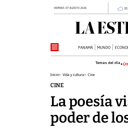
VIERNES 07 AGOSTO 2026
30
PANAMÁ
MUNDO
ECONO
Úl
Inicio
>
Vida y cultura
>
Cine
CINE
La poesía v
poder de los