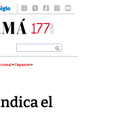
cional
Cepanim
indica el