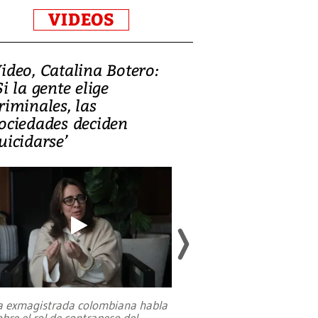
VIDEOS
ideo, Catalina Botero:
Video: Lula la
Si la gente elige
candidatura 
riminales, las
promesas de i
ociedades deciden
en defensa, ed
uicidarse’
tierras raras
a exmagistrada colombiana habla
Entre recuerdos y es
obre el rol de contrapeso del
referencias hacia sus