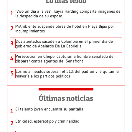
Lo más leído
‘Vivo un día a la vez’: Kayra Harding comparte imágenes de
1
la despedida de su esposo
MiAmbiente suspende obras de hotel en Playa Bijao por
2
incumplimientos
Dos atentados sacuden a Colombia en el primer día de
3
gobierno de Abelardo De La Espriella
Persecución en Chepo: capturan a hombre señalado de
4
disparar contra agentes del Senafront
Los no alineados superan el 51% del padrón y le quitan la
5
mayoría a los partidos políticos
Últimas noticias
El talento joven encuentra su pantalla​
1
Etnicidad, estereotipo y criminalidad
2