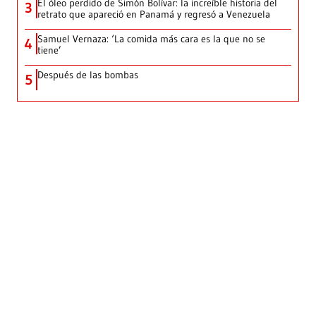
El óleo perdido de Simón Bolívar: la increíble historia del
3
retrato que apareció en Panamá y regresó a Venezuela
Samuel Vernaza: ‘La comida más cara es la que no se
4
tiene’
Después de las bombas
5