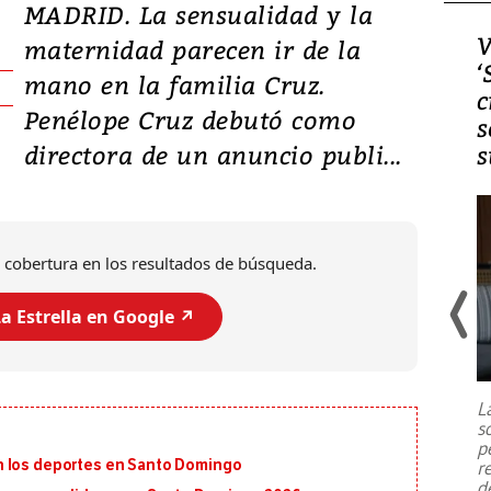
MADRID. La sensualidad y la
Video, Japón: Terremoto
V
maternidad parecen ir de la
deja heridos y graves
‘
mano en la familia Cruz.
daños en Kumamoto
c
Penélope Cruz debutó como
s
directora de un anuncio publi...
s
 cobertura en los resultados de búsqueda.
a Estrella en Google ↗️
Un fuerte terremoto de magnitud
7,1 se registró este martes 28 de
julio en la prefectura de Kumamoto,
L
al sur de Japón, provocando una
s
emergencia de gran
...
p
n los deportes en Santo Domingo
r
d