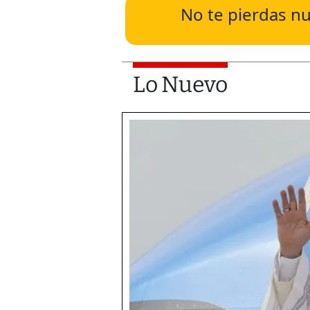
No te pierdas nu
Lo Nuevo