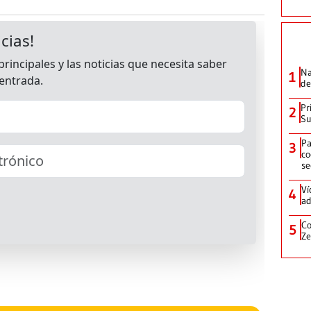
Na
1
de
Pr
2
Su
Pa
3
co
se
Ví
4
ad
Co
5
Ze