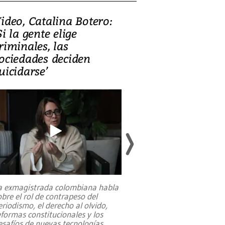
ideo, Catalina Botero:
Video: Lula la
Si la gente elige
candidatura 
riminales, las
promesas de i
ociedades deciden
en defensa, ed
uicidarse’
tierras raras
a exmagistrada colombiana habla
Entre recuerdos y es
obre el rol de contrapeso del
referencias hacia sus
eriodismo, el derecho al olvido,
presidente de Brasil,
eformas constitucionales y los
da Silva, oficializó 
esafíos de nuevas tecnologías
...
candidatura
...