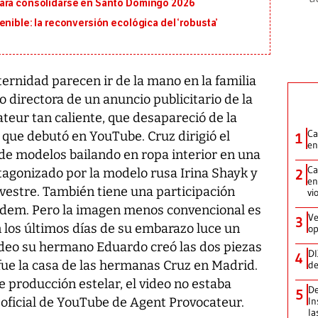
para consolidarse en Santo Domingo 2026
nible: la reconversión ecológica del ‘robusta’
ernidad parecen ir de la mano en la familia
directora de un anuncio publicitario de la
teur tan caliente, que desapareció de la
Ca
 que debutó en YouTube. Cruz dirigió el
1
en
de modelos bailando en ropa interior en una
Ca
rotagonizado por la modelo rusa Irina Shayk y
2
en
lvestre. También tiene una participación
vi
ardem. Pero la imagen menos convencional es
Ve
3
 los últimos días de su embarazo luce un
op
video su hermano Eduardo creó las dos piezas
DI
4
 fue la casa de las hermanas Cruz en Madrid.
de
e producción estelar, el video no estaba
De
5
a oficial de YouTube de Agent Provocateur.
In
la