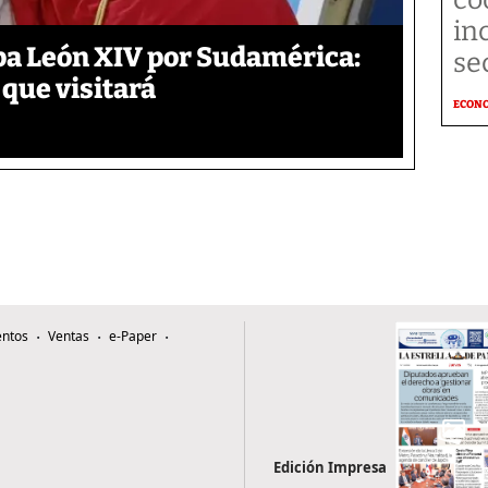
in
pa León XIV por Sudamérica:
se
 que visitará
ECON
ntos
Ventas
e-Paper
Edición Impresa