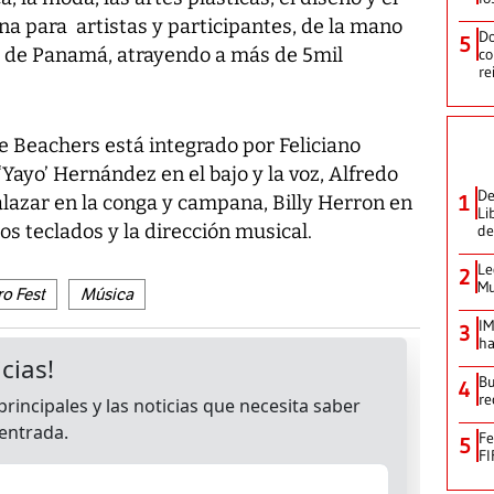
ina para artistas y participantes, de la mano
Do
5
ra de Panamá, atrayendo a más de 5mil
co
re
he Beachers está integrado por Feliciano
‘Yayo’ Hernández en el bajo y la voz, Alfredo
De
1
lazar en la conga y campana, Billy Herron en
Li
los teclados y la dirección musical.
de
Le
2
Mu
o Fest
Música
IM
3
ha
Bu
4
re
Fe
5
FI