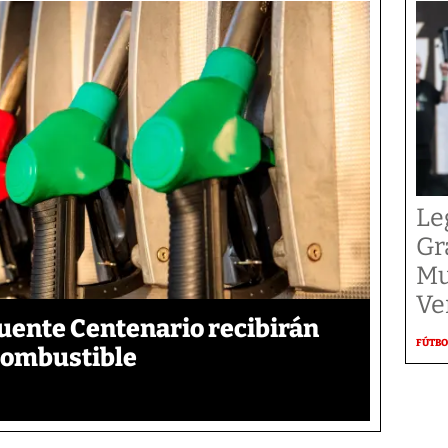
Le
Gr
Mu
Ve
Puente Centenario recibirán
FÚTBO
combustible