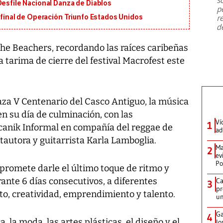
emergencia de gran
...
Desfile Nacional Danza de Diablos
p
r
n final de Operación Triunfo Estados Unidos
d
The Beachers, recordando las raíces caribeñas
 tarima de cierre del festival Macrofest este
laza V Centenario del Casco Antiguo, la música
 en su día de culminación, con las
Ví
1
canik Informal en compañía del reggae de
ad
ntautora y guitarrista Karla Lamboglia.
Ma
2
ev
Po
 promete darle el último toque de ritmo y
ante 6 días consecutivos, a diferentes
Ca
3
pr
to, creatividad, emprendimiento y talento.
un
Ga
4
a, la moda, las artes plásticas, el diseño y el
lo