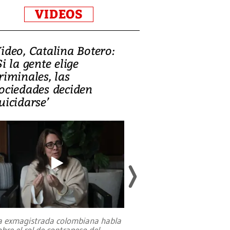
VIDEOS
ideo, Catalina Botero:
Video: Lula la
Si la gente elige
candidatura 
riminales, las
promesas de i
ociedades deciden
en defensa, ed
uicidarse’
tierras raras
a exmagistrada colombiana habla
Entre recuerdos y es
obre el rol de contrapeso del
referencias hacia sus