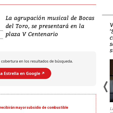
La agrupación musical de Bocas
Video, Japón: Terremoto
V
del Toro, se presentará en la
deja heridos y graves
‘
plaza V Centenario
daños en Kumamoto
c
s
s
 cobertura en los resultados de búsqueda.
a Estrella en Google ↗️
Un fuerte terremoto de magnitud
7,1 se registró este martes 28 de
julio en la prefectura de Kumamoto,
recibirán mayor subsidio de combustible
L
al sur de Japón, provocando una
s