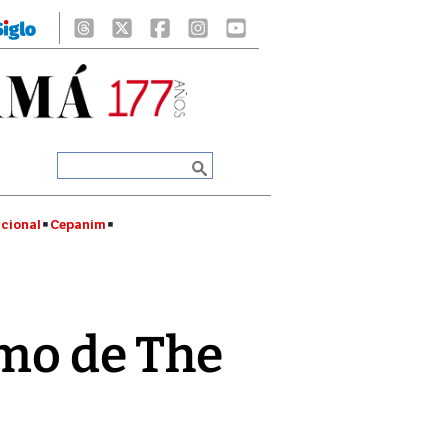
cional
Cepanim
tmo de The