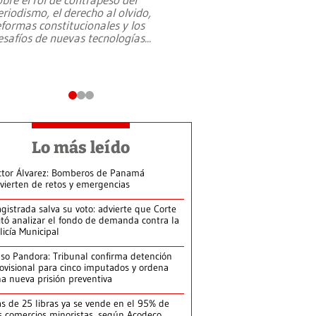
eriodismo, el derecho al olvido,
presidente de Brasil,
eformas constitucionales y los
da Silva, oficializó 
esafíos de nuevas tecnologías
...
candidatura
...
Lo más leído
ctor Álvarez: Bomberos de Panamá
vierten de retos y emergencias
gistrada salva su voto: advierte que Corte
itó analizar el fondo de demanda contra la
licía Municipal
so Pandora: Tribunal confirma detención
ovisional para cinco imputados y ordena
a nueva prisión preventiva
s de 25 libras ya se vende en el 95% de
s comercios minoristas, según Acodeco