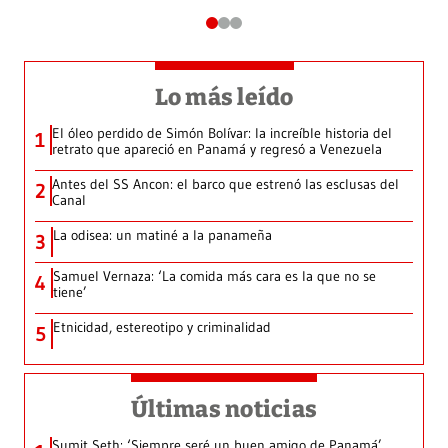
Lo más leído
El óleo perdido de Simón Bolívar: la increíble historia del
1
retrato que apareció en Panamá y regresó a Venezuela
Antes del SS Ancon: el barco que estrenó las esclusas del
2
Canal
La odisea: un matiné a la panameña
3
Samuel Vernaza: ‘La comida más cara es la que no se
4
tiene’
Etnicidad, estereotipo y criminalidad
5
Últimas noticias
Sumit Seth: ‘Siempre seré un buen amigo de Panamá’