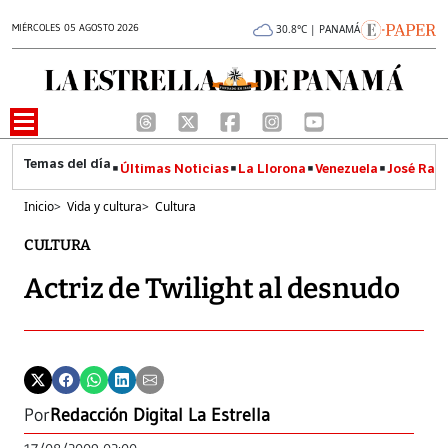
MIÉRCOLES 05 AGOSTO 2026
30.8°C | PANAMÁ
Últimas Noticias
La Llorona
Venezuela
José Raúl
Inicio
>
Vida y cultura
>
Cultura
CULTURA
Actriz de Twilight al desnudo
Por
Redacción Digital La Estrella