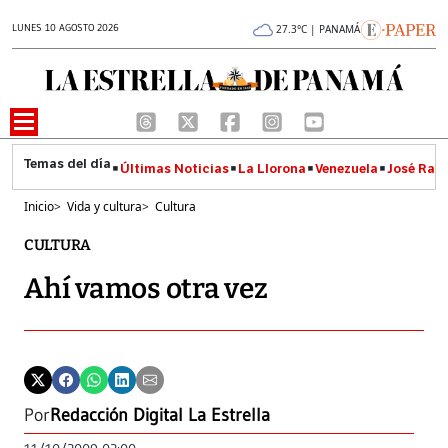
LUNES 10 AGOSTO 2026
27.3°C | PANAMÁ
Últimas Noticias
La Llorona
Venezuela
José Raúl
Inicio
>
Vida y cultura
>
Cultura
CULTURA
Ahí vamos otra vez
Por
Redacción Digital La Estrella