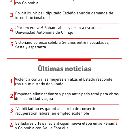
2
con Colombia
Policía Municipal: diputado Cedeño anuncia demanda de
3
inconstitucionalidad
¡Por tercera vez! Roban cables y dejan a oscuras la
4
Universidad Autónoma de Chiriquí
Victoriano Lorenzo celebra 54 años entre necesidades,
5
fiesta y esperanza
Últimas noticias
Violencia contra las mujeres en alza: el Estado responde
1
con un ministerio debilitado
Proponen eliminar fianza y pago anticipado total para obras
2
de electricidad y agua
‘Viabilidad no es garantía’: el reto de convertir la
3
recuperación laboral en empleo sostenible
Balladares y Tewaney anticipan nueva etapa entre Panamá
4
y Colombia con De La Espriella