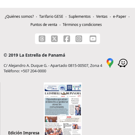
¿Quiénes somos?
Tarifario GESE
Suplementos
Ventas
e-Paper
Puntos de venta
Términos y condiciones
© 2019 La Estrella de Panamá
C/ Alejandro A. Duque G. - Apartado 0815-00507, Zona 4
Teléfono: +507 204-0000
Edición Impresa