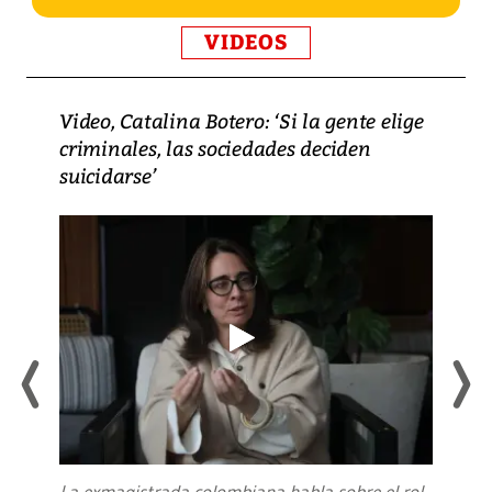
VIDEOS
Video, Catalina Botero: ‘Si la gente elige
criminales, las sociedades deciden
suicidarse’
La exmagistrada colombiana habla sobre el rol